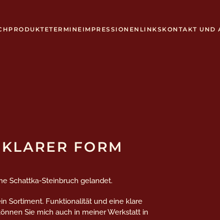
CH
PRODUKTE
TERMINE
IMPRESSIONEN
LINKS
KONTAKT UND 
Herzlich Willkommen!
 KLARER FORM
nne Schattka-Steinbruch gelandet.
n Sortiment. Funktionalität und eine klare
nnen Sie mich auch in meiner Werkstatt in