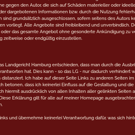
e gegen den Autor, die sich auf Schäden materieller oder ideell
der dargebotenen Informationen bzw. durch die Nutzung fehlerha
 sind grundsätzlich ausgeschlossen, sofern seitens des Autors ke
en vorliegt. Alle Angebote sind freibleibend und unverbindlich. D
ten oder das gesamte Angebot ohne gesonderte Ankündigung zu v
g zeitweise oder endgültig einzustellen.
 das Landgericht Hamburg entschieden, dass man durch die Ausbri
verantworten hat. Dies kann - so das LG - nur dadurch verhindert
distanziert. Ich habe auf dieser Seite Links zu anderen Seiten im 
ch betonen, dass ich keinerlei Einfluss auf die Gestaltung und die
ich hiermit ausdrücklich von allen Inhalten aller gelinkten Seit
 Diese Erklärung gilt für alle auf meiner Homepage ausgebrachten
h.
nks und übernehme keinerlei Verantwortung dafür, was sich hinte