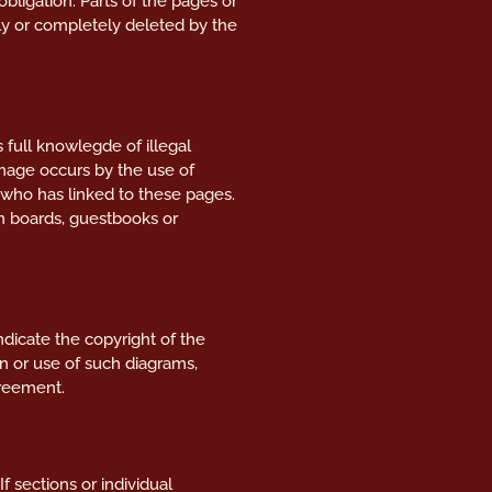
obligation. Parts of the pages or
ly or completely deleted by the
 full knowlegde of illegal
amage occurs by the use of
 who has linked to these pages.
on boards, guestbooks or
indicate the copyright of the
on or use of such diagrams,
greement.
f sections or individual