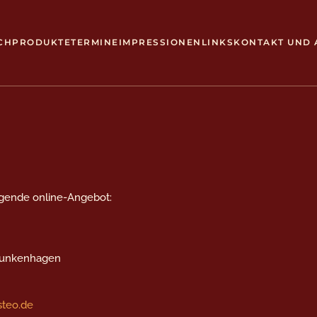
CH
PRODUKTE
TERMINE
IMPRESSIONEN
LINKS
KONTAKT UND 
iegende online-Angebot:
 Funkenhagen
steo.de