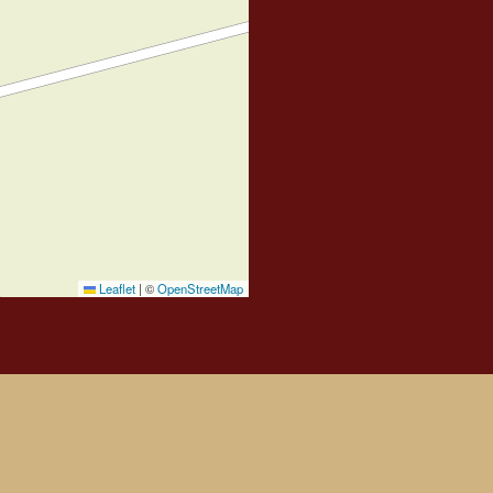
Leaflet
|
©
OpenStreetMap